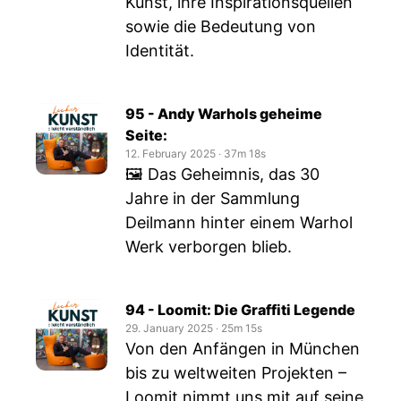
Kunst, ihre Inspirationsquellen
sowie die Bedeutung von
Identität.
95 - Andy Warhols geheime
Seite:
12. February 2025
‧
37m 18s
🖼 Das Geheimnis, das 30
Jahre in der Sammlung
Deilmann hinter einem Warhol
Werk verborgen blieb.
94 - Loomit: Die Graffiti Legende
29. January 2025
‧
25m 15s
Von den Anfängen in München
bis zu weltweiten Projekten –
Loomit nimmt uns mit auf seine